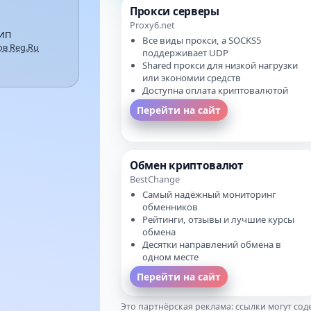
Прокси серверы
Proxy6.net
 ИП
Все виды прокси, а SOCKS5
в Reg.Ru
поддерживает UDP
Shared прокси для низкой нагрузки
или экономии средств
Доступна оплата криптовалютой
Перейти на сайт
Обмен криптовалют
BestChange
Самый надёжный мониторинг
обменников
Рейтинги, отзывы и лучшие курсы
обмена
Десятки направлений обмена в
одном месте
Перейти на сайт
Это партнёрская реклама: ссылки могут со